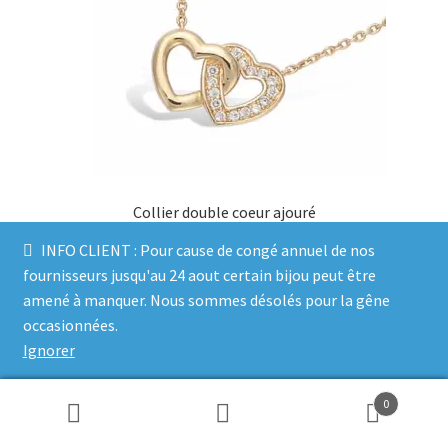
Collier double coeur ajouré
120,00
€
INFO CLIENT : Pour cause de congé annuel de nos
fournisseurs jusqu'au 24 aout certain bijou peut être
Ajouter au panier
amené à manquer. Nous sommes désolés pour la gêne
occasionnées.
Mes favoris
Remove from Wishlist
Ignorer
Mes favoris
0
Recherche
Recherche