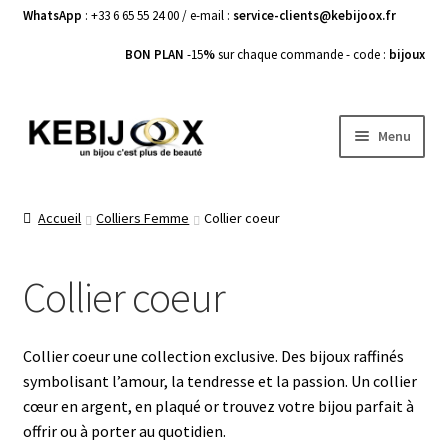
WhatsApp
: +33 6 65 55 24 00 / e-mail :
service-clients@kebijoox.fr
BON PLAN
-15
%
sur chaque commande - code :
bijoux
Aller
Aller
Menu
à
au
la
contenu
Bagues femme
navigation
Accueil
Colliers Femme
Collier coeur
Boucles d’Oreilles
Collier coeur
Bracelets Femme
Colliers Femme
Collier coeur une collection exclusive. Des bijoux raffinés
symbolisant l’amour, la tendresse et la passion. Un collier
Pendentifs
cœur en argent, en plaqué or trouvez votre bijou parfait à
offrir ou à porter au quotidien.