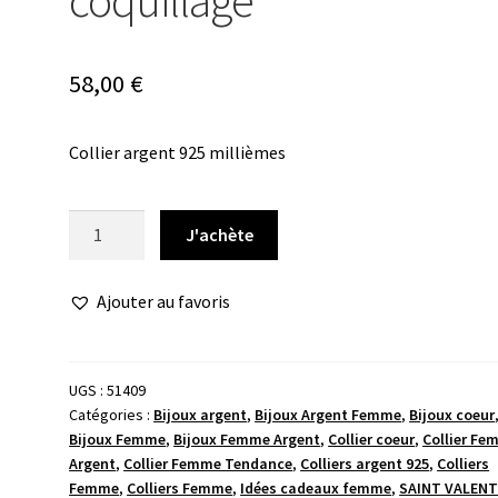
coquillage
58,00
€
Collier argent 925 millièmes
quantité
J'achète
de
Collier
Ajouter au favoris
coeur
motif
coquillage
UGS :
51409
Catégories :
Bijoux argent
,
Bijoux Argent Femme
,
Bijoux coeur
Bijoux Femme
,
Bijoux Femme Argent
,
Collier coeur
,
Collier Fe
Argent
,
Collier Femme Tendance
,
Colliers argent 925
,
Colliers
Femme
,
Colliers Femme
,
Idées cadeaux femme
,
SAINT VALENT