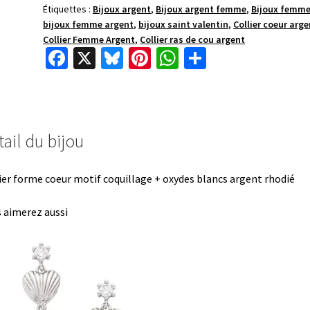
Étiquettes :
Bijoux argent
,
Bijoux argent femme
,
Bijoux femm
bijoux femme argent
,
bijoux saint valentin
,
Collier coeur arge
Collier Femme Argent
,
Collier ras de cou argent
Fa
X
Bl
Pi
W
P
ce
u
nt
h
ar
b
es
er
at
ta
o
ky
es
sA
ge
ail du bijou
o
t
p
r
k
p
ier forme coeur motif coquillage + oxydes blancs argent rhodié
 aimerez aussi