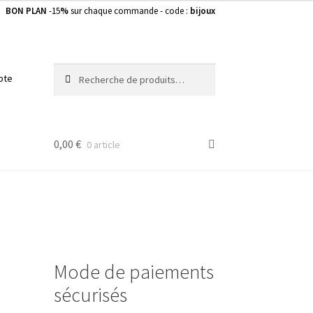
BON PLAN
-15
%
sur chaque commande - code :
bijoux
Recherche
Recherche
pte
pour :
0,00
€
0 article
Mode de paiements
sécurisés