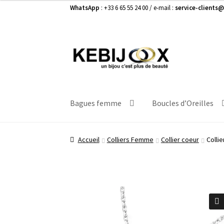
WhatsApp
: +33 6 65 55 24 00 / e-mail :
service-clients@
Aller
Aller
à
au
la
contenu
navigation
Bagues femme
Boucles d’Oreilles
Accueil
Colliers Femme
Collier coeur
Colli
🔍