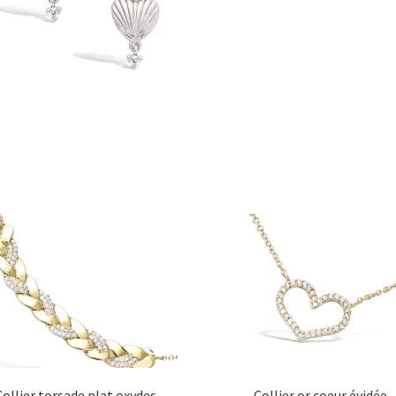
Collier torsade plat oxydes
Collier or coeur évidée