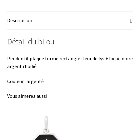
b
es
er
at
ta
o
ky
es
sA
ge
Description
o
t
p
r
k
p
Détail du bijou
Pendentif plaque forme rectangle fleur de lys + laque noire
argent rhodié
Couleur : argenté
Vous aimerez aussi