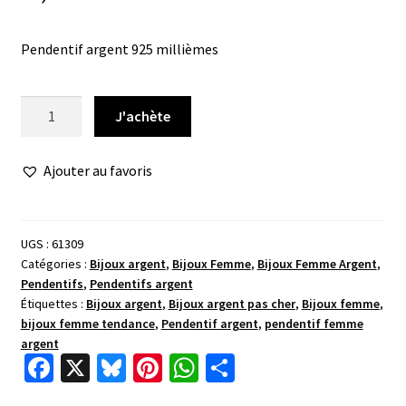
Pendentif argent 925 millièmes
quantité
J'achète
de
Pendentif
Ajouter au favoris
rectangle
fleur
de
lys
UGS :
61309
Catégories :
Bijoux argent
,
Bijoux Femme
,
Bijoux Femme Argent
,
Pendentifs
,
Pendentifs argent
Étiquettes :
Bijoux argent
,
Bijoux argent pas cher
,
Bijoux femme
,
bijoux femme tendance
,
Pendentif argent
,
pendentif femme
argent
Fa
X
Bl
Pi
W
P
ce
u
nt
h
ar