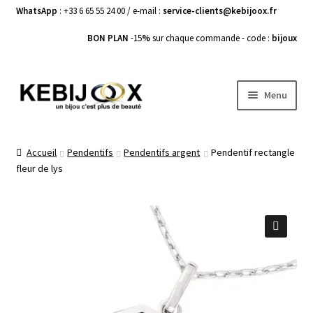
WhatsApp
: +33 6 65 55 24 00 / e-mail :
service-clients@kebijoox.fr
BON PLAN
-15
%
sur chaque commande - code :
bijoux
Aller
Aller
Menu
à
au
la
contenu
Bagues femme
navigation
Accueil
Pendentifs
Pendentifs argent
Pendentif rectangle
fleur de lys
Boucles d’Oreilles
Bracelets Femme
Colliers Femme
🔍
Pendentifs