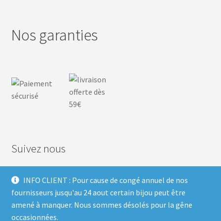
Nos garanties
Suivez nous
INFO CLIENT : Pour cause de congé annuel de nos
F
I
P
T
fournisseurs jusqu'au 24 aout certain bijou peut être
amené à manquer. Nous sommes désolés pour la gêne
a
n
i
w
occasionnées.