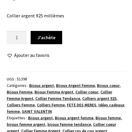
Collier argent 925 millièmes
quantité
J'achète
de
Collier
Ajouter au favoris
drapeau
trèfle
coeur
UGS :
51398
Catégories :
Bijoux argent
,
Bijoux Argent Femme
,
Bijoux coeur
,
Bijoux Femme
,
Bijoux Femme Argent
,
Collier coeur
,
Collier
Femme Argent
,
Collier Femme Tendance
,
Colliers argent 925
,
Colliers Femme
,
Colliers Femme
,
FETE DES MERES
,
Idées cadeaux
femme
,
SAINT VALENTIN
Étiquettes :
Bijoux argent
,
Bijoux argent femme
,
Bijoux femme
,
bijoux femme argent
,
bijoux femme tendance
,
Collier coeur
argent
,
Collier Femme Argent
,
Collier ras de cou argent