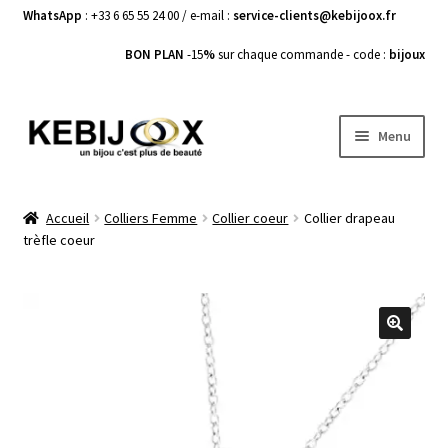
WhatsApp
: +33 6 65 55 24 00 / e-mail :
service-clients@kebijoox.fr
BON PLAN
-15
%
sur chaque commande - code :
bijoux
Aller
Aller
Menu
à
au
la
contenu
Bagues femme
navigation
Accueil
Colliers Femme
Collier coeur
Collier drapeau
trèfle coeur
Boucles d’Oreilles
Bracelets Femme
Colliers Femme
🔍
Pendentifs