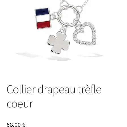
Ouvrir
Mon compte
le
menu
Nos offres bijoux
enfant
Collier drapeau trèfle
coeur
68,00
€