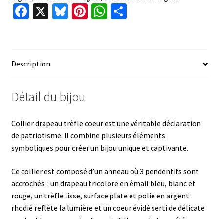
Fa
X
Bl
Pi
W
P
ce
u
nt
h
ar
b
es
er
at
ta
o
ky
es
sA
ge
Description
o
t
p
r
k
p
Détail du bijou
Collier drapeau trèfle coeur est une véritable déclaration
de patriotisme. Il combine plusieurs éléments
symboliques pour créer un bijou unique et captivante.
Ce collier est composé d’un anneau où 3 pendentifs sont
accrochés : un drapeau tricolore en émail bleu, blanc et
rouge, un trèfle lisse, surface plate et polie en argent
rhodié reflète la lumière et un coeur évidé serti de délicate