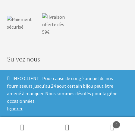
Suivez nous
INFO CLIENT : Pour cause de congé annuel de nos
F
I
P
T
fournisseurs jusqu'au 24 aout certain bijou peut être
amené à manquer. Nous sommes désolés pour la gêne
a
n
i
w
occasionnées.
Ignorer
c
s
n
i
Built with Storefront & WooCommerce
.
e
t
t
t
0
Recherche
Recherche
b
a
e
t