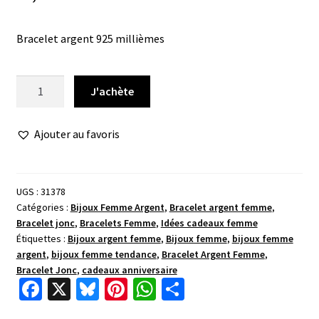
Bracelet argent 925 millièmes
quantité
J'achète
de
Bracelet
Ajouter au favoris
rigide
pastilles
oxydes
UGS :
31378
Catégories :
Bijoux Femme Argent
,
Bracelet argent femme
,
Bracelet jonc
,
Bracelets Femme
,
Idées cadeaux femme
Étiquettes :
Bijoux argent femme
,
Bijoux femme
,
bijoux femme
argent
,
bijoux femme tendance
,
Bracelet Argent Femme
,
Bracelet Jonc
,
cadeaux anniversaire
Fa
X
Bl
Pi
W
P
ce
u
nt
h
ar