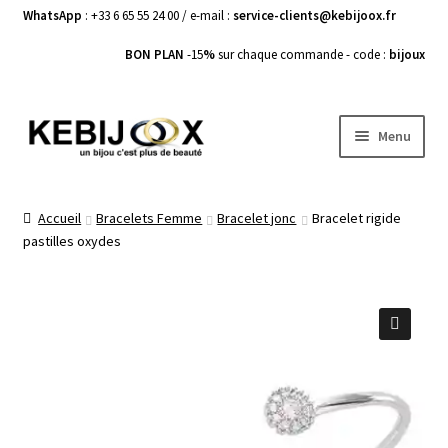
WhatsApp
: +33 6 65 55 24 00 / e-mail :
service-clients@kebijoox.fr
BON PLAN
-15
%
sur chaque commande - code :
bijoux
Aller
Aller
Menu
à
au
la
contenu
Bagues femme
navigation
Accueil
Bracelets Femme
Bracelet jonc
Bracelet rigide
pastilles oxydes
Boucles d’Oreilles
Bracelets Femme
Colliers Femme
🔍
Pendentifs