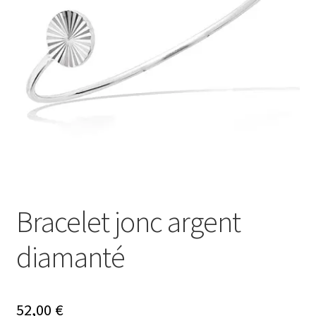
Ouvrir
Mon compte
le
menu
Nos offres bijoux
enfant
Bracelet jonc argent
diamanté
52,00
€