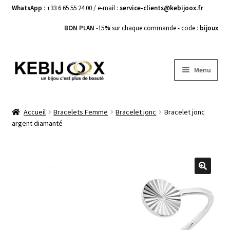
WhatsApp
: +33 6 65 55 24 00 / e-mail :
service-clients@kebijoox.fr
BON PLAN
-15
%
sur chaque commande - code :
bijoux
Aller
Aller
Menu
à
au
la
contenu
Bagues femme
navigation
Accueil
Bracelets Femme
Bracelet jonc
Bracelet jonc
argent diamanté
Boucles d’Oreilles
Bracelets Femme
Colliers Femme
🔍
Pendentifs