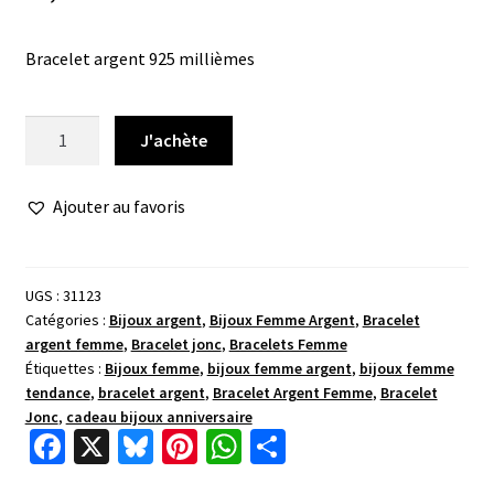
Bracelet argent 925 millièmes
quantité
J'achète
de
Bracelet
Ajouter au favoris
jonc
argent
diamanté
UGS :
31123
Catégories :
Bijoux argent
,
Bijoux Femme Argent
,
Bracelet
argent femme
,
Bracelet jonc
,
Bracelets Femme
Étiquettes :
Bijoux femme
,
bijoux femme argent
,
bijoux femme
tendance
,
bracelet argent
,
Bracelet Argent Femme
,
Bracelet
Jonc
,
cadeau bijoux anniversaire
Fa
X
Bl
Pi
W
P
ce
u
nt
h
ar