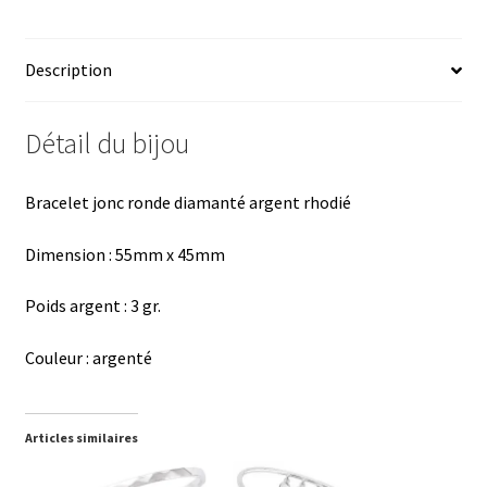
b
es
er
at
ta
o
ky
es
sA
ge
Description
o
t
p
r
k
p
Détail du bijou
Bracelet jonc ronde diamanté argent rhodié
Dimension : 55mm x 45mm
Poids argent : 3 gr.
Couleur : argenté
Articles similaires