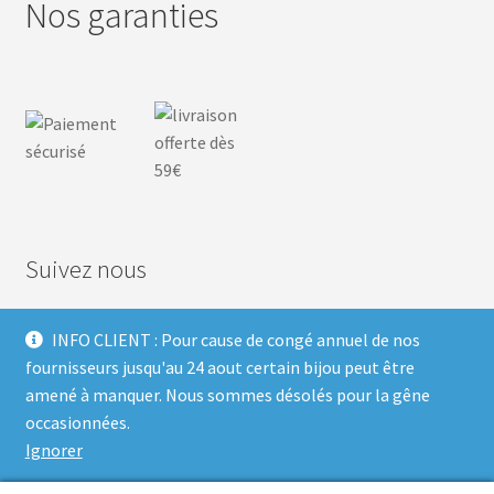
Nos garanties
Suivez nous
INFO CLIENT : Pour cause de congé annuel de nos
F
I
P
T
fournisseurs jusqu'au 24 aout certain bijou peut être
amené à manquer. Nous sommes désolés pour la gêne
a
n
i
w
occasionnées.
Ignorer
c
s
n
i
Built with Storefront & WooCommerce
.