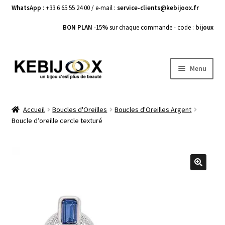
WhatsApp
: +33 6 65 55 24 00 / e-mail :
service-clients@kebijoox.fr
BON PLAN
-15
%
sur chaque commande - code :
bijoux
Aller
Aller
Menu
à
au
la
contenu
Bagues femme
navigation
Accueil
Boucles d'Oreilles
Boucles d'Oreilles Argent
Boucle d’oreille cercle texturé
Boucles d’Oreilles
Bracelets Femme
Colliers Femme
🔍
Pendentifs