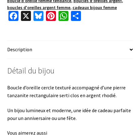
boucle d'oreille femme tendance
,
boucles d'oreilles argent
,
boucles d'oreilles argent femme
,
cadeaux bijoux femme
Fa
X
Bl
Pi
W
P
ce
u
nt
h
ar
b
es
er
at
ta
o
ky
es
sA
ge
Description
o
t
p
r
k
p
Détail du bijou
Boucle d’oreille cercle texturé accompagné d’une pierre
tanzanite rectangulaire serti clos en argent rhodié.
Un bijou lumineux et moderne, une idée de cadeau parfaite
pour un anniversaire ou une fête.
Vous aimerez aussi