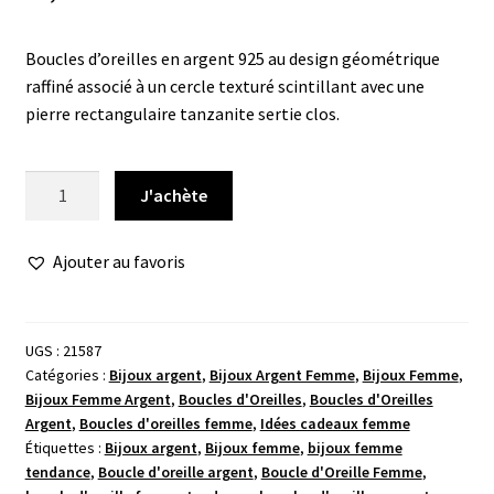
Boucles d’oreilles en argent 925 au design géométrique
raffiné associé à un cercle texturé scintillant avec une
pierre rectangulaire tanzanite sertie clos.
quantité
J'achète
de
Boucle
Ajouter au favoris
d'oreille
cercle
texturé
UGS :
21587
Catégories :
Bijoux argent
,
Bijoux Argent Femme
,
Bijoux Femme
,
Bijoux Femme Argent
,
Boucles d'Oreilles
,
Boucles d'Oreilles
Argent
,
Boucles d'oreilles femme
,
Idées cadeaux femme
Étiquettes :
Bijoux argent
,
Bijoux femme
,
bijoux femme
tendance
,
Boucle d'oreille argent
,
Boucle d'Oreille Femme
,