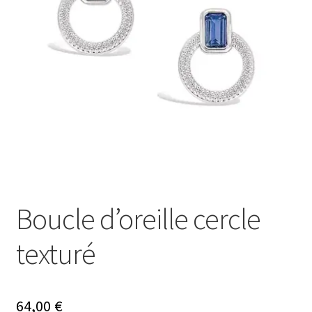
Ouvrir
Mon compte
le
menu
Nos offres bijoux
enfant
Boucle d’oreille cercle
texturé
64,00
€