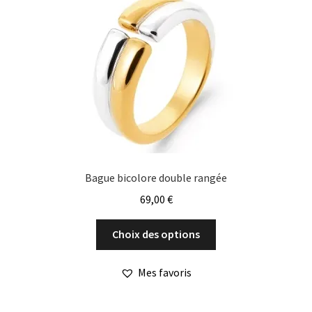
peuvent
être
choisies
sur
la
page
du
produit
Bague bicolore double rangée
69,00
€
Ce
Choix des options
produit
a
Mes favoris
plusieurs
variations.