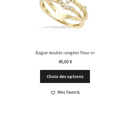
sur
la
page
du
produit
Bague double rangées fleur or
49,00
€
Ce
Choix des options
produit
a
Mes favoris
plusieurs
variations.
Les
options
peuvent