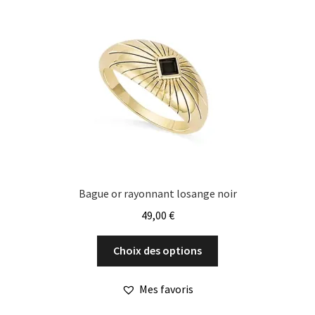
options
peuvent
être
choisies
sur
la
page
du
produit
Bague or rayonnant losange noir
49,00
€
Ce
Choix des options
produit
a
Mes favoris
plusieurs
variations.