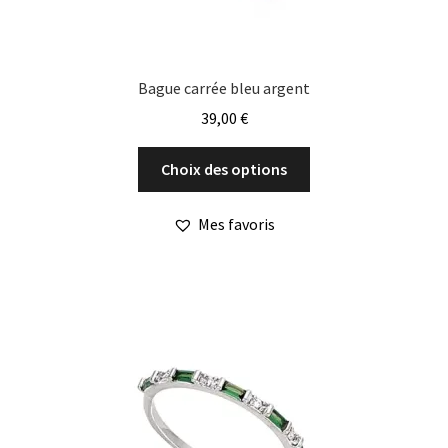
produit
Bague carrée bleu argent
39,00
€
Ce
Choix des options
produit
a
Mes favoris
plusieurs
variations.
Les
options
peuvent
être
choisies
sur
la