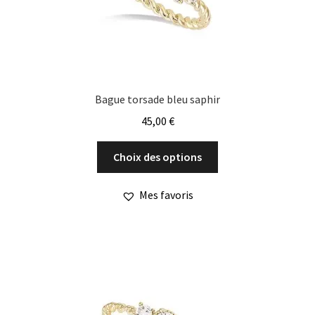
page
du
produit
Bague torsade bleu saphir
45,00
€
Ce
Choix des options
produit
a
Mes favoris
plusieurs
variations.
Les
options
peuvent
être
choisies