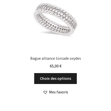
être
choisies
sur
la
page
du
produit
Bague alliance torsade oxydes
65,00
€
Ce
Choix des options
produit
a
Mes favoris
plusieurs
variations.
Les