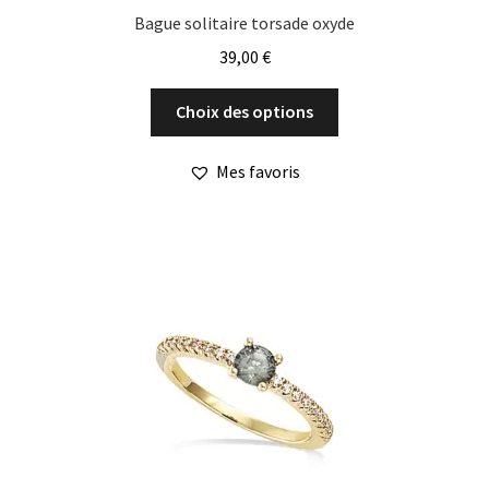
Bague solitaire torsade oxyde
39,00
€
Ce
Choix des options
produit
a
Mes favoris
plusieurs
variations.
Les
options
peuvent
être
choisies
sur
la
page
du
produit