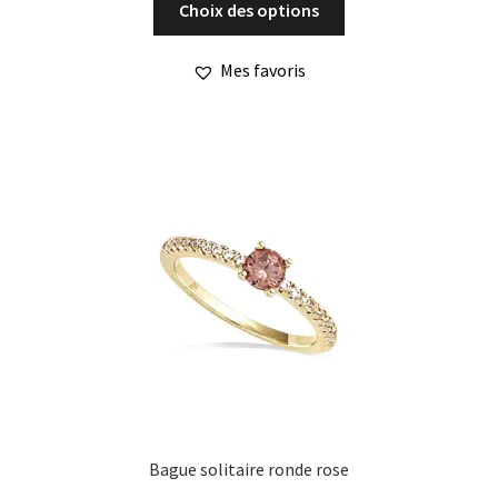
Choix des options
produit
a
Mes favoris
plusieurs
variations.
Les
options
peuvent
être
choisies
sur
la
page
du
produit
Bague solitaire ronde rose