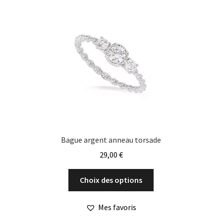
options
peuvent
être
choisies
sur
la
page
du
produit
Bague argent anneau torsade
29,00
€
Ce
Choix des options
produit
a
Mes favoris
plusieurs