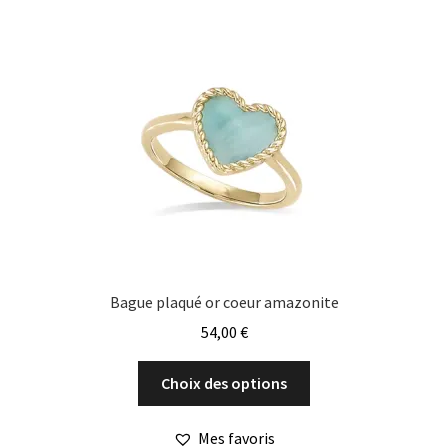
Les
options
peuvent
être
choisies
sur
la
page
du
produit
Bague plaqué or coeur amazonite
54,00
€
Ce
Choix des options
produit
a
Mes favoris
plusieurs