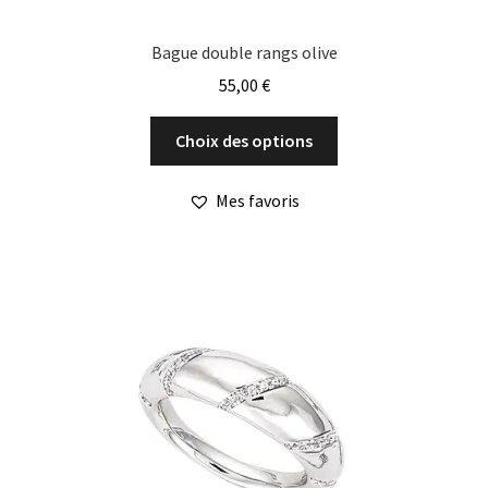
Bague double rangs olive
55,00
€
Ce
Choix des options
produit
a
Mes favoris
plusieurs
variations.
Les
options
peuvent
être
choisies
sur
la
page
du