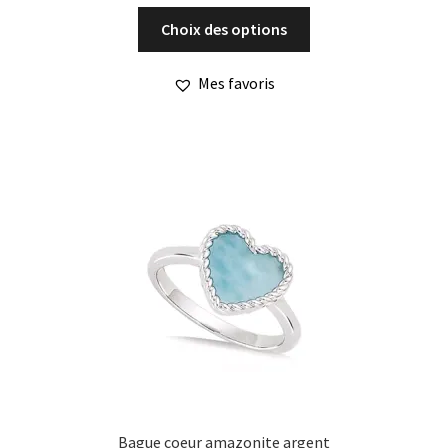
Ce
Choix des options
produit
a
Mes favoris
plusieurs
variations.
Les
options
peuvent
être
choisies
sur
la
page
du
produit
Bague coeur amazonite argent