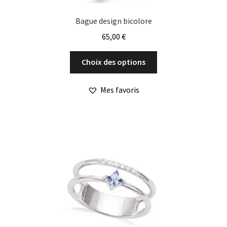
Bague design bicolore
65,00
€
Ce
Choix des options
produit
a
Mes favoris
plusieurs
variations.
Les
options
peuvent
être
choisies
sur
la
page
du