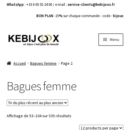
WhatsApp
: +33 6 65 55 24 00 / e-mail :
service-clients@kebijoox.fr
BON PLAN
-15
%
sur chaque commande - code :
bijoux
Aller
Aller
Menu
à
au
la
contenu
Bagues femme
navigation
Accueil
Bagues femme
Page 2
Boucles d’Oreilles
Bagues femme
Bracelets Femme
Colliers Femme
Trié
Affichage de 53–104 sur 535 résultats
Pendentifs
du
plus