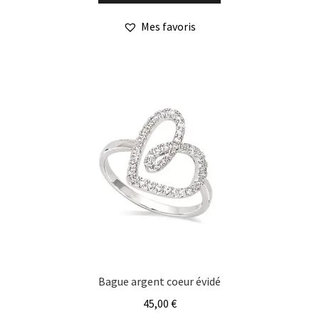
a
Mes favoris
plusieurs
variations.
Les
options
peuvent
être
choisies
sur
la
page
du
produit
Bague argent coeur évidé
45,00
€