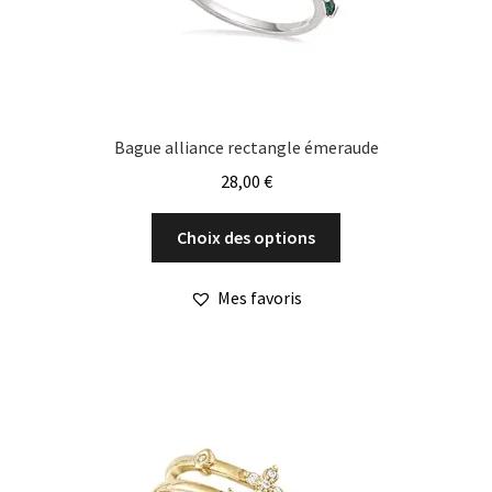
page
du
produit
Bague alliance rectangle émeraude
28,00
€
Ce
Choix des options
produit
a
Mes favoris
plusieurs
variations.
Les
options
peuvent
être
choisies