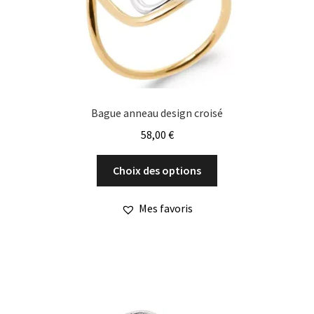
la
page
du
produit
Bague anneau design croisé
58,00
€
Ce
Choix des options
produit
a
Mes favoris
plusieurs
variations.
Les
options
peuvent
être