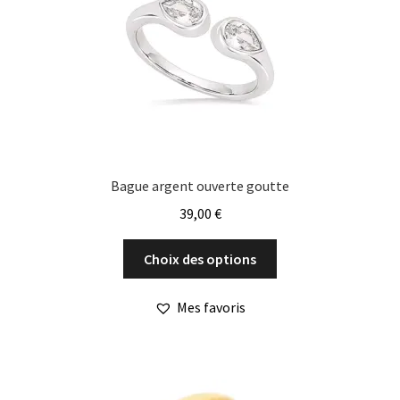
choisies
sur
la
page
du
produit
Bague argent ouverte goutte
39,00
€
Ce
Choix des options
produit
a
Mes favoris
plusieurs
variations.
Les
options