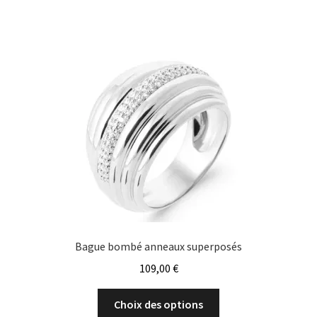
variations.
Les
options
peuvent
être
choisies
sur
la
page
du
produit
Bague bombé anneaux superposés
109,00
€
Ce
Choix des options
produit