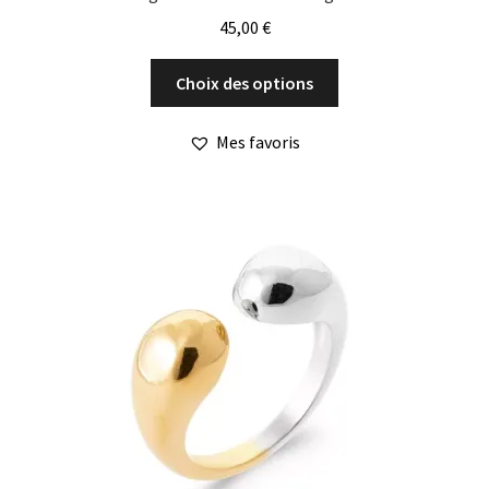
45,00
€
Ce
Choix des options
produit
a
Mes favoris
plusieurs
variations.
Les
options
peuvent
être
choisies
sur
la
page
du
produit