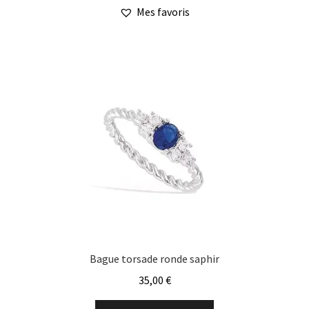
a
Mes favoris
plusieurs
variations.
Les
options
peuvent
être
choisies
sur
la
page
du
produit
Bague torsade ronde saphir
35,00
€
Ce