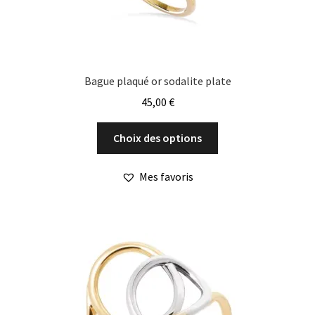
du
produit
Bague plaqué or sodalite plate
45,00
€
Ce
Choix des options
produit
a
Mes favoris
plusieurs
variations.
Les
options
peuvent
être
choisies
sur