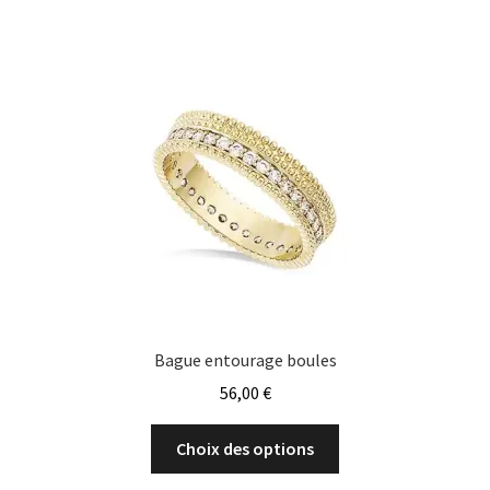
variations.
Les
options
peuvent
être
choisies
sur
la
page
du
produit
Bague entourage boules
56,00
€
Ce
Choix des options
produit