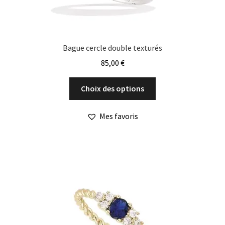
produit
Bague cercle double texturés
85,00
€
Ce
Choix des options
produit
a
Mes favoris
plusieurs
variations.
Les
options
peuvent
être
choisies
sur
la