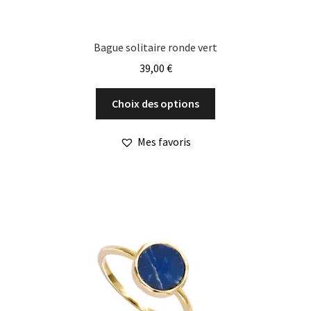
Bague solitaire ronde vert
39,00
€
Ce
Choix des options
produit
a
Mes favoris
plusieurs
variations.
Les
options
peuvent
être
choisies
sur
la
page