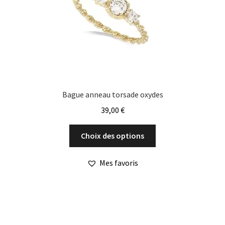
sur
la
page
du
produit
Bague anneau torsade oxydes
39,00
€
Ce
Choix des options
produit
a
Mes favoris
plusieurs
variations.
Les
options
peuvent