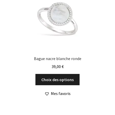
être
choisies
sur
la
page
du
produit
Bague nacre blanche ronde
39,00
€
Ce
Choix des options
produit
a
Mes favoris
plusieurs
variations.
Les