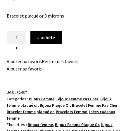
Bracelet plaqué or 3 microns
quantité
J'achète
de
Bracelet
plaqué
Ajouter au favoris
Retirer des favoris
or
Ajouter au favoris
infini
rainbow
UGS :
32437
Catégories :
Bijoux Femme
,
Bijoux Femme Pas Cher
,
Bijoux
femme plaqué or
,
Bijoux Plaqué Or
,
Bracelet Femme Pas Cher
,
Bracelet femme plaqué or
,
Bracelets Femme
,
Idées cadeaux
femme
Étiquettes :
Bijoux femme
,
Bijoux Femme Plaqué Or
,
bijoux