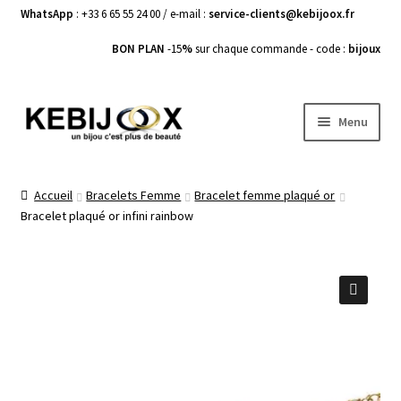
WhatsApp
: +33 6 65 55 24 00 / e-mail :
service-clients@kebijoox.fr
BON PLAN
-15
%
sur chaque commande - code :
bijoux
Aller
Aller
Menu
à
au
la
contenu
Bagues femme
navigation
Accueil
Bracelets Femme
Bracelet femme plaqué or
Bracelet plaqué or infini rainbow
Boucles d’Oreilles
Bracelets Femme
Colliers Femme
🔍
Pendentifs